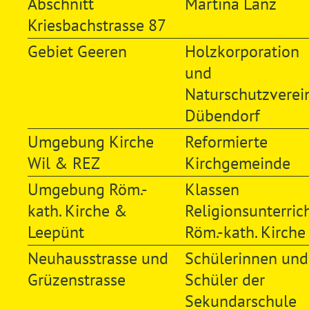
Abschnitt
Martina Lanz
Kriesbachstrasse 87
Gebiet Geeren
Holzkorporation
und
Naturschutzverei
Dübendorf
Umgebung Kirche
Reformierte
Wil & REZ
Kirchgemeinde
Umgebung Röm.-
Klassen
kath. Kirche &
Religionsunterric
Leepünt
Röm.-kath. Kirche
Neuhausstrasse und
Schülerinnen und
Grüzenstrasse
Schüler der
Sekundarschule